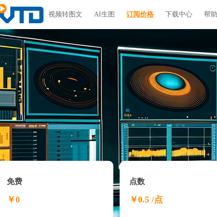
视频转图文
AI生图
订阅价格
下载中心
帮
免费
点数
￥0
￥0.5 /点