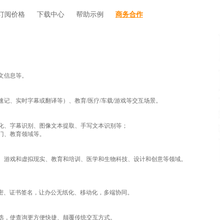
订阅价格
下载中心
帮助示例
商务合作
文信息等。
记、实时字幕或翻译等）、教育/医疗/车载/游戏等交互场景。
化、字幕识别、图像文本提取、手写文本识别等；
门、教育领域等。
、游戏和虚拟现实、教育和培训、医学和生物科技、设计和创意等领域。
加密、证书签名，让办公无纸化、移动化，多端协同。
选，使查询更方便快捷、颠覆传统交互方式。